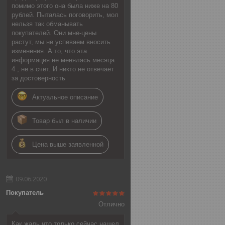
помимо этого она была ниже на 80
рублей. Пыталась поговорить, мол
нельзя так обманывать
покупателей. Они мне-цены
растут, мы не успеваем вносить
изменения. А то, что эта
информация не менялась месяца
4 , не в счет. И никто не отвечает
за достоверность
Актуальное описание
Товар был в наличии
Цена выше заявленной
09.06.2020
Покупатель
Отлично
Как жаль что только сейчас нашел