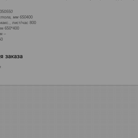
350
550
стола, мм 650
400
акс., лист/час 800
мм 650*400
м –
50
я заказа
е