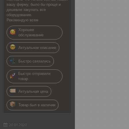
вашу фирму, было бы проще и
дешевле закупать все
оборудование.
Рекомендую всем
Хорошее
обслуживание
Актуальное описание
Быстро связались
Быстро отправили
товар
Актуальная цена
Товар был в наличии
20.01.2020