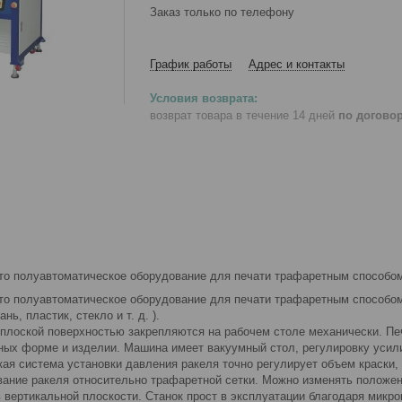
Заказ только по телефону
График работы
Адрес и контакты
возврат товара в течение 14 дней
по догово
о полуавтоматическое оборудование для печати трафаретным способом
о полуавтоматическое оборудование для печати трафаретным способом
ань, пластик, стекло и т. д. ).
плоской поверхностью закрепляются на рабочем столе механически. Пе
ных форме и изделии. Машина имеет вакуумный стол, регулировку усил
кая система установки давления ракеля точно регулирует объем краски,
вание ракеля относительно трафаретной сетки. Можно изменять положен
 вертикальной плоскости. Станок прост в эксплуатации благодаря микр