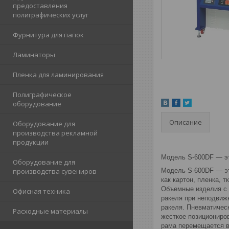
предоставления
полиграфических услуг
Фурнитура для папок
Ламинаторы
Пленка для ламинирования
Полиграфическое
оборудование
Описание
Оборудование для
производства рекламной
продукции
Модель S-600DF — эт
Оборудование для
производства сувениров
Модель S-600DF — эт
как картон, пленка, тк
Объемные изделия с 
Офисная техника
ракеля при неподвиж
ракеля. Пневматичес
Расходные материалы
жесткое позициониро
рама перемещается в