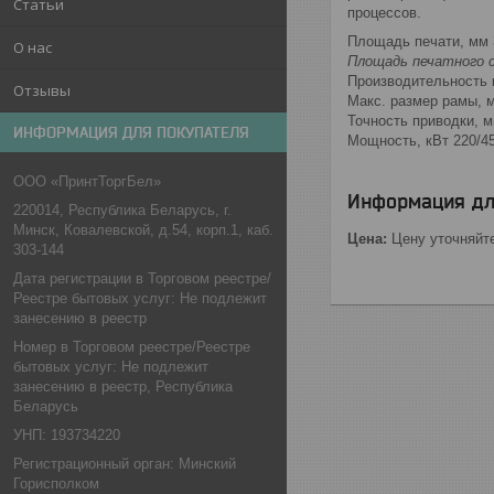
Статьи
процессов.
Площадь печати, мм 
О нас
Площадь печатного 
Производительность м
Отзывы
Макс. размер рамы, 
Точность приводки, м
ИНФОРМАЦИЯ ДЛЯ ПОКУПАТЕЛЯ
Мощность, кВт 220/4
ООО «ПринтТоргБел»
Информация дл
220014, Республика Беларусь, г.
Минск, Ковалевской, д.54, корп.1, каб.
Цена:
Цену уточняйт
303-144
Дата регистрации в Торговом реестре/
Реестре бытовых услуг: Не подлежит
занесению в реестр
Номер в Торговом реестре/Реестре
бытовых услуг: Не подлежит
занесению в реестр, Республика
Беларусь
УНП: 193734220
Регистрационный орган: Минский
Горисполком