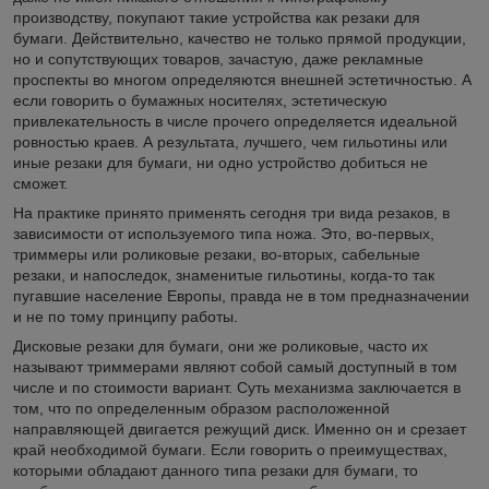
производству, покупают такие устройства как резаки для
бумаги. Действительно, качество не только прямой продукции,
но и сопутствующих товаров, зачастую, даже рекламные
проспекты во многом определяются внешней эстетичностью. А
если говорить о бумажных носителях, эстетическую
привлекательность в числе прочего определяется идеальной
ровностью краев. А результата, лучшего, чем гильотины или
иные резаки для бумаги, ни одно устройство добиться не
сможет.
На практике принято применять сегодня три вида резаков, в
зависимости от используемого типа ножа. Это, во-первых,
триммеры или роликовые резаки, во-вторых, сабельные
резаки, и напоследок, знаменитые гильотины, когда-то так
пугавшие население Европы, правда не в том предназначении
и не по тому принципу работы.
Дисковые резаки для бумаги, они же роликовые, часто их
называют триммерами являют собой самый доступный в том
числе и по стоимости вариант. Суть механизма заключается в
том, что по определенным образом расположенной
направляющей двигается режущий диск. Именно он и срезает
край необходимой бумаги. Если говорить о преимуществах,
которыми обладают данного типа резаки для бумаги, то