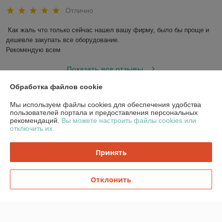
Отлично
Как жаль что только сейчас нашел вашу фирму, было бы проще и 
дешевле закупать все оборудование. 

Рекомендую всем
Показать все отзывы
Обработка файлов cookie
О нас
Мы используем файлы cookies для обеспечения удобства
пользователей портала и предоставления персональных
рекомендаций.
Вы можете настроить файлы cookies или
Контакты
отключить их.
Доставка и оплата
Принять
График работы
Отклонить
Полная версия сайта
Политика обработки cookies