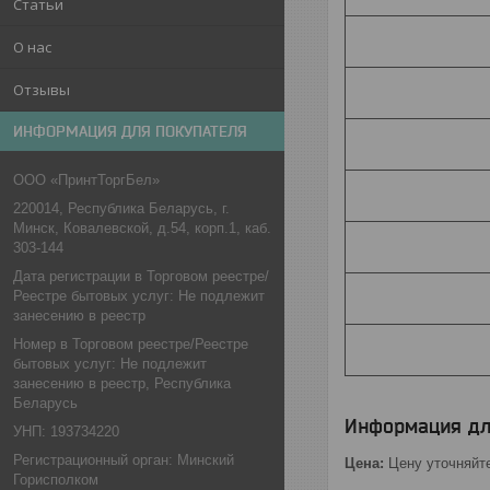
Статьи
О нас
Отзывы
ИНФОРМАЦИЯ ДЛЯ ПОКУПАТЕЛЯ
ООО «ПринтТоргБел»
220014, Республика Беларусь, г.
Минск, Ковалевской, д.54, корп.1, каб.
303-144
Дата регистрации в Торговом реестре/
Реестре бытовых услуг: Не подлежит
занесению в реестр
Номер в Торговом реестре/Реестре
бытовых услуг: Не подлежит
занесению в реестр, Республика
Беларусь
Информация дл
УНП: 193734220
Регистрационный орган: Минский
Цена:
Цену уточняйт
Горисполком