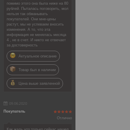
помимо этого она была ниже на 80
рублей. Пыталась поговорить, мол
нельзя так обманывать
покупателей. Они мне-цены
растут, мы не успеваем вносить
изменения. А то, что эта
информация не менялась месяца
4 , не в счет. И никто не отвечает
за достоверность
Актуальное описание
Товар был в наличии
Цена выше заявленной
09.06.2020
Покупатель
Отлично
Как жаль что только сейчас нашел