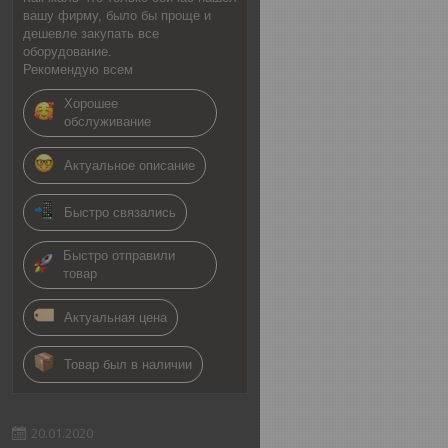
вашу фирму, было бы проще и
дешевле закупать все
оборудование.
Рекомендую всем
Хорошее
обслуживание
Актуальное описание
Быстро связались
Быстро отправили
товар
Актуальная цена
Товар был в наличии
20.01.2020