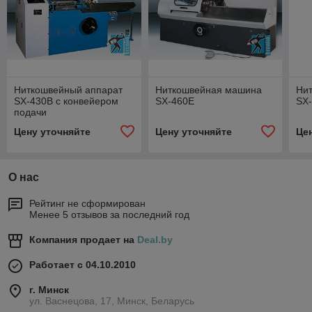
Ниткошвейный аппарат
Ниткошвейная машина
Ни
SX-430B с конвейером
SX-460E
SX
подачи
(программируемый)
Цену уточняйте
Цену уточняйте
Це
О нас
Рейтинг не сформирован
Менее 5 отзывов за последний год
Компания продает на
Deal.by
Работает с 04.10.2010
г. Минск
ул. Васнецова, 17, Минск, Беларусь