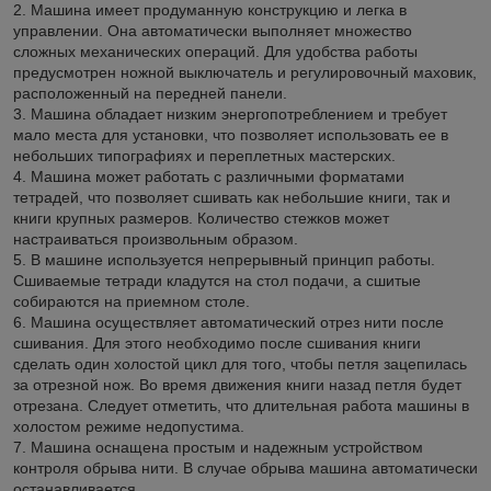
2. Машина имеет продуманную конструкцию и легка в
управлении. Она автоматически выполняет множество
сложных механических операций. Для удобства работы
предусмотрен ножной выключатель и регулировочный маховик,
расположенный на передней панели.
3. Машина обладает низким энергопотреблением и требует
мало места для установки, что позволяет использовать ее в
небольших типографиях и переплетных мастерских.
4. Машина может работать с различными форматами
тетрадей, что позволяет сшивать как небольшие книги, так и
книги крупных размеров. Количество стежков может
настраиваться произвольным образом.
5. В машине используется непрерывный принцип работы.
Сшиваемые тетради кладутся на стол подачи, а сшитые
собираются на приемном столе.
6. Машина осуществляет автоматический отрез нити после
сшивания. Для этого необходимо после сшивания книги
сделать один холостой цикл для того, чтобы петля зацепилась
за отрезной нож. Во время движения книги назад петля будет
отрезана. Следует отметить, что длительная работа машины в
холостом режиме недопустима.
7. Машина оснащена простым и надежным устройством
контроля обрыва нити. В случае обрыва машина автоматически
останавливается.