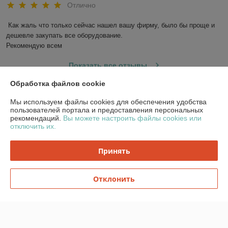
Отлично
Как жаль что только сейчас нашел вашу фирму, было бы проще и 
дешевле закупать все оборудование. 

Рекомендую всем
Показать все отзывы
Обработка файлов cookie
О нас
Мы используем файлы cookies для обеспечения удобства
пользователей портала и предоставления персональных
рекомендаций.
Вы можете настроить файлы cookies или
Контакты
отключить их.
Доставка и оплата
Принять
График работы
Отклонить
Полная версия сайта
Политика обработки cookies