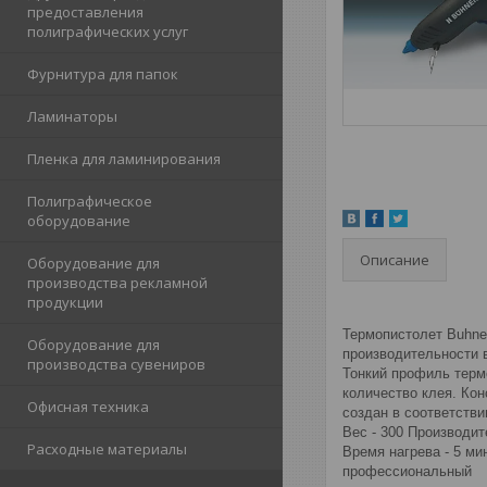
предоставления
полиграфических услуг
Фурнитура для папок
Ламинаторы
Пленка для ламинирования
Полиграфическое
оборудование
Описание
Оборудование для
производства рекламной
продукции
Термопистолет Buhne
Оборудование для
производительности 
производства сувениров
Тонкий профиль терм
количество клея. Ко
Офисная техника
создан в соответств
Вес - 300 Производит
Расходные материалы
Время нагрева - 5 ми
профессиональный