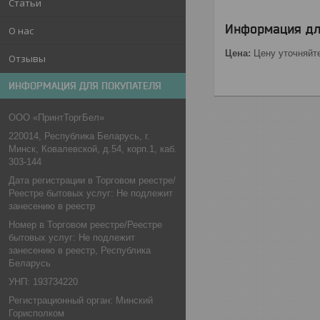
Статьи
Информация дл
О нас
Цена:
Цену уточняйт
Отзывы
ИНФОРМАЦИЯ ДЛЯ ПОКУПАТЕЛЯ
ООО «ПринтТоргБел»
220014, Республика Беларусь, г.
Минск, Ковалевской, д.54, корп.1, каб.
303-144
Дата регистрации в Торговом реестре/
Реестре бытовых услуг: Не подлежит
занесению в реестр
Номер в Торговом реестре/Реестре
бытовых услуг: Не подлежит
занесению в реестр, Республика
Беларусь
УНП: 193734220
Регистрационный орган: Минский
Горисполком