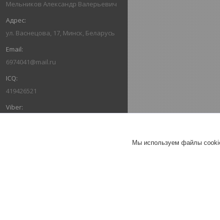
Мельников Александр Валерьевич
ул. Васнецова, 17, Минск, Беларусь
6974041@mail.ru
419426521
+375297664041
ОТЗЫВЫ О КОМПАНИИ ООО
Мы используем файлы cookie
«ПРИНТТОРГБЕЛ»
14.04.2021
Татьяна
Плохо
Заказывала степлер на 3 сайтах
продавца цена была разной,