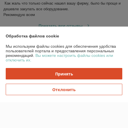
Как жаль что только сейчас нашел вашу фирму, было бы проще и 
дешевле закупать все оборудование. 

Рекомендую всем
Показать все отзывы
Обработка файлов cookie
О нас
Мы используем файлы cookies для обеспечения удобства
пользователей портала и предоставления персональных
рекомендаций.
Вы можете настроить файлы cookies или
Контакты
отключить их.
Доставка и оплата
Принять
График работы
Отклонить
Полная версия сайта
Политика обработки cookies
Сайт создан на платформе Deal.by