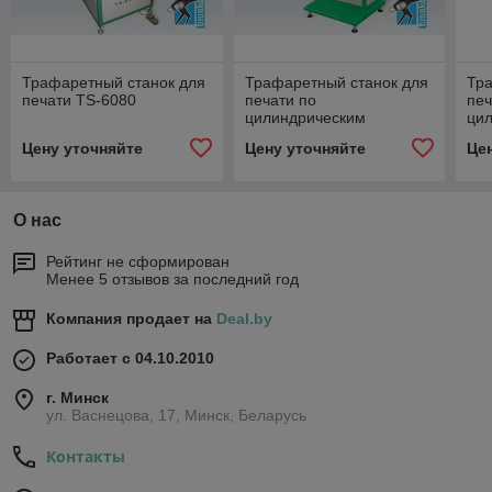
Трафаретный станок для
Трафаретный станок для
Тр
печати TS-6080
печати по
печ
цилиндрическим
ци
поверхностям TS-300S
пло
Цену уточняйте
Цену уточняйте
Це
45
О нас
Рейтинг не сформирован
Менее 5 отзывов за последний год
Компания продает на
Deal.by
Работает с 04.10.2010
г. Минск
ул. Васнецова, 17, Минск, Беларусь
Контакты