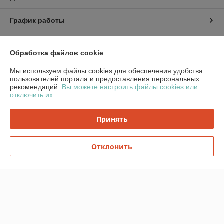
График работы
Полная версия сайта
Обработка файлов cookie
Политика обработки cookies
Мы используем файлы cookies для обеспечения удобства
пользователей портала и предоставления персональных
рекомендаций.
Вы можете настроить файлы cookies или
Сайт создан на платформе Deal.by
отключить их.
Принять
Информация для покупателя
Юридическое лицо:
ООО «ПринтТоргБел»
Отклонить
220014, Республика Беларусь, г. Минск, Ковалевской, д.54, корп.1, каб.
303-144
Регистрационный номер ЕГР: 193734220
УНП: 193734220
Регистрационный орган: Минский Горисполком
Дата регистрации компании: 08.01.2024