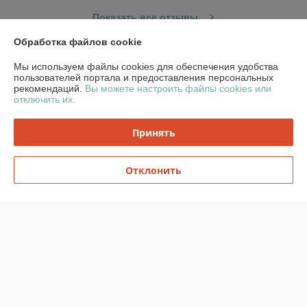
Показать все отзывы
Обработка файлов cookie
О нас
Мы используем файлы cookies для обеспечения удобства
пользователей портала и предоставления персональных
рекомендаций.
Вы можете настроить файлы cookies или
Контакты
отключить их.
Доставка и оплата
Принять
График работы
Отклонить
Полная версия сайта
Политика обработки cookies
Сайт создан на платформе Deal.by
Информация для покупателя