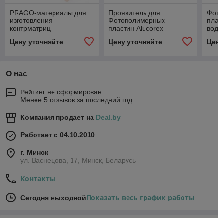
PRAGO-материалы для
Проявитель для
Фо
изготовления
Фотополимерных
пла
контрматриц
пластин Aluсorex
во
Цену уточняйте
Цену уточняйте
Це
О нас
Рейтинг не сформирован
Менее 5 отзывов за последний год
Компания продает на
Deal.by
Работает с 04.10.2010
г. Минск
ул. Васнецова, 17, Минск, Беларусь
Контакты
Показать весь график работы
Сегодня выходной