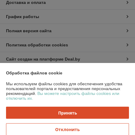
Доставка и оплата
График работы
Полная версия сайта
Политика обработки cookies
Сайт создан на платформе Deal.by
Обработка файлов cookie
Информация для покупателя
Мы используем файлы cookies для обеспечения удобства
Юридическое лицо:
ООО «ПринтТоргБел»
пользователей портала и предоставления персональных
220014, Республика Беларусь, г. Минск, Ковалевской, д.54, корп.1, каб.
рекомендаций.
Вы можете настроить файлы cookies или
303-144
отключить их.
Регистрационный номер ЕГР: 193734220
Принять
УНП: 193734220
Регистрационный орган: Минский Горисполком
Отклонить
Дата регистрации компании: 08.01.2024