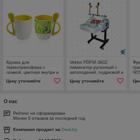
Кружка для
Vektor PDFM-360Z
Фр
термотрансфера с
ламинатор рулонный с
гра
ложкой, цветная внутри и
автоподачей, подрезкой и
ЧПУ
ручка B11S-01 (без инд.
перфорацией
вак
Цену уточняйте
Цену уточняйте
Це
уп.) и (в инд.уп.)
ас
О нас
Рейтинг не сформирован
Менее 5 отзывов за последний год
Компания продает на
Deal.by