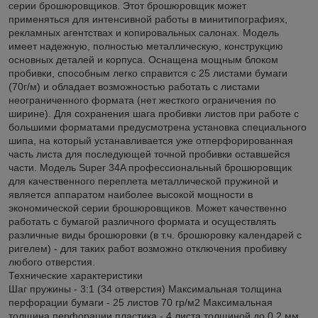
серии брошюровщиков. Этот брошюровщик может
применяться для интенсивной работы в минитипографиях,
рекламных агентствах и копировальных салонах. Модель
имеет надежную, полностью металлическую, конструкцию
основных деталей и корпуса. Оснащена мощным блоком
пробивки, способным легко справится с 25 листами бумаги
(70г/м) и обладает возможностью работать с листами
неограниченного формата (нет жесткого ограничения по
ширине). Для сохранения шага пробивки листов при работе с
большими форматами предусмотрена установка специального
шипа, на который устанавливается уже отперфорированная
часть листа для последующей точной пробивки оставшейся
части. Модель Super 34A профессиональный брошюровщик
для качественного переплета металлической пружиной и
является аппаратом наиболее высокой мощности в
экономической серии брошюровщиков. Может качественно
работать с бумагой различного формата и осуществлять
различные виды брошюровки (в т.ч. брошюровку календарей с
ригелем) - для таких работ возможно отключения пробивку
любого отверстия.
Технические характеристики
Шаг пружины - 3:1 (34 отверстия) Максимальная толщина
перфорации бумаги - 25 листов 70 гр/м2 Максимальная
толщина перфорации пластика - 4 листа толщиной до 0,2 мм