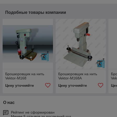
Подобные товары компании
Брошюровщик на нить
Брошюровщик на нить
Бр
Vektor-M168
Vektor-M168А
Vek
Цену уточняйте
Цену уточняйте
Це
О нас
Рейтинг не сформирован
Менее 5 отзывов за последний год