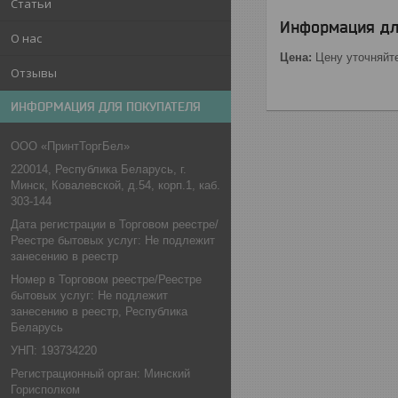
Статьи
Информация дл
О нас
Цена:
Цену уточняйт
Отзывы
ИНФОРМАЦИЯ ДЛЯ ПОКУПАТЕЛЯ
ООО «ПринтТоргБел»
220014, Республика Беларусь, г.
Минск, Ковалевской, д.54, корп.1, каб.
303-144
Дата регистрации в Торговом реестре/
Реестре бытовых услуг: Не подлежит
занесению в реестр
Номер в Торговом реестре/Реестре
бытовых услуг: Не подлежит
занесению в реестр, Республика
Беларусь
УНП: 193734220
Регистрационный орган: Минский
Горисполком