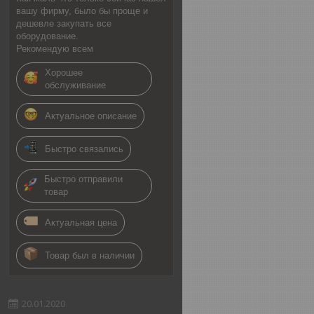
вашу фирму, было бы проще и
дешевле закупать все
оборудование.
Рекомендую всем
Хорошее
обслуживание
Актуальное описание
Быстро связались
Быстро отправили
товар
Актуальная цена
Товар был в наличии
20.01.2020