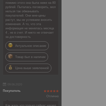
помимо этого она была ниже на 80
рублей. Пыталась поговорить, мол
нельзя так обманывать
покупателей. Они мне-цены
растут, мы не успеваем вносить
изменения. А то, что эта
информация не менялась месяца
4 , не в счет. И никто не отвечает
за достоверность
Актуальное описание
Товар был в наличии
Цена выше заявленной
09.06.2020
Покупатель
Отлично
Как жаль что только сейчас нашел