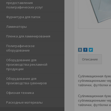
предоставления
полиграфических услуг
Фурнитура для папок
Ламинаторы
Пленка для ламинирования
Полиграфическое
оборудование
Описание
Оборудование для
производства рекламной
продукции
Сублимационная бума
Оборудование для
сублимационными чер
производства сувениров
таблички, футболки и
Офисная техника
Сублимационная бума
сублимационными чер
Расходные материалы
таблички, футболки и