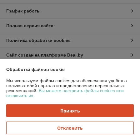
График работы
Полная версия сайта
Политика обработки cookies
Сайт создан на платформе Deal.by
Обработка файлов cookie
Информация для покупателя
Мы используем файлы cookies для обеспечения удобства
Юридическое лицо:
ООО «ПринтТоргБел»
пользователей портала и предоставления персональных
220014, Республика Беларусь, г. Минск, Ковалевской, д.54, корп.1, каб.
рекомендаций.
Вы можете настроить файлы cookies или
303-144
отключить их.
Регистрационный номер ЕГР: 193734220
Принять
УНП: 193734220
Регистрационный орган: Минский Горисполком
Отклонить
Дата регистрации компании: 08.01.2024