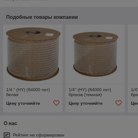
Подобные товары компании
1/4 " (HY) (84000 пет)
1/4" (HY) (84000 пет)
1/4
белая
бронза (темная)
бро
Цену уточняйте
Цену уточняйте
Це
О нас
Рейтинг не сформирован