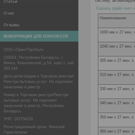
систему, активизиру
Статьи
Скачать прайс-лист 
О нас
Наименование
Отзывы
1000 мм x 27 мкн. 
ИНФОРМАЦИЯ ДЛЯ ПОКУПАТЕЛЯ
1040 мм x 27 мкн. 
ООО «ПринтТоргБел»
220014, Республика Беларусь, г.
305 мм x 27 мкн. х
Минск, Ковалевской, д.54, корп.1, каб.
303-144
310 мм x 27 мкн. х
Дата регистрации в Торговом реестре/
Реестре бытовых услуг: Не подлежит
занесению в реестр
330 мм x 27 мкн. х
Номер в Торговом реестре/Реестре
бытовых услуг: Не подлежит
340 мм x 27 мкн. х
занесению в реестр, Республика
Беларусь
350 мм x 27 мкн. х
УНП: 193734220
Регистрационный орган: Минский
360 мм x 27 мкн. х
Горисполком