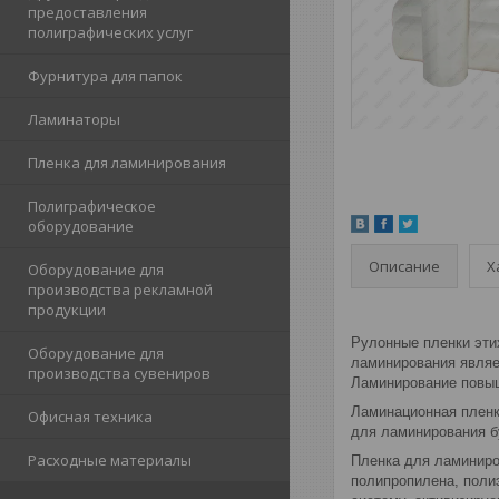
предоставления
полиграфических услуг
Фурнитура для папок
Ламинаторы
Пленка для ламинирования
Полиграфическое
оборудование
Описание
Х
Оборудование для
производства рекламной
продукции
Рулонные пленки эти
Оборудование для
ламинирования являе
производства сувениров
Ламинирование повыша
Ламинационная пленк
Офисная техника
для ламинирования б
Расходные материалы
Пленка для ламиниро
полипропилена, поли