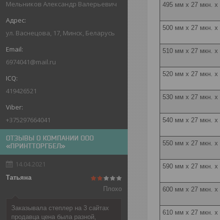
Мельников Александр Валерьевич
495 мм x 27 мкн. х
500 мм х 27 мкн. х
ул. Васнецова, 17, Минск, Беларусь
510 мм x 27 мкн. х
6974041@mail.ru
520 мм х 27 мкн. х
419426521
530 мм х 27 мкн. х
+375297664041
540 мм х 27 мкн. х
ОТЗЫВЫ О КОМПАНИИ ООО
550 мм х 27 мкн. х
«ПРИНТТОРГБЕЛ»
14.04.2021
590 мм х 27 мкн. х
Татьяна
Плохо
600 мм х 27 мкн. х
Заказывала степлер на 3 сайтах
610 мм х 27 мкн. х
продавца цена была разной,