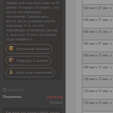
помимо этого она была ниже на 80
рублей. Пыталась поговорить, мол
620 мм х 27 мкн. х
нельзя так обманывать
покупателей. Они мне-цены
635 мм x 27 мкн. х
растут, мы не успеваем вносить
изменения. А то, что эта
информация не менялась месяца
640 мм х 27 мкн. х
4 , не в счет. И никто не отвечает
за достоверность
650 мм x 27 мкн. х
Актуальное описание
680 мм x 27 мкн. x
Товар был в наличии
690 мм x 27 мкн. x
Цена выше заявленной
700 мм х 27 мкн. х
09.06.2020
710 мм х 27 мкн. х
Покупатель
Отлично
720 мм х 27 мкн. х
Как жаль что только сейчас нашел