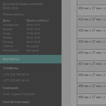
Дата регистрации компании:
08.01.2024
400 мм x 27 мкн. х
Режим работы:
410 мм x 27 мкн. х
День
Время работы
Понедельник
09:00-18:00
Вторник
09:00-18:00
420 мм x 27 мкн. х
Среда
09:00-18:00
Четверг
09:00-18:00
440 мм x 27 мкн. х
Пятница
09:00-18:00
Суббота
Выходной
Воскресенье
Выходной
450 мм х 27 мкн. х
КОНТАКТЫ
457 мм x 27 мкн. х
+375 (29) 766-40-41
460 мм х 27 мкн. х
+375 (29) 697-40-41
480 мм х 27 мкн. х
ООО «ПринтТоргБел»
490 мм x 27 мкн. х