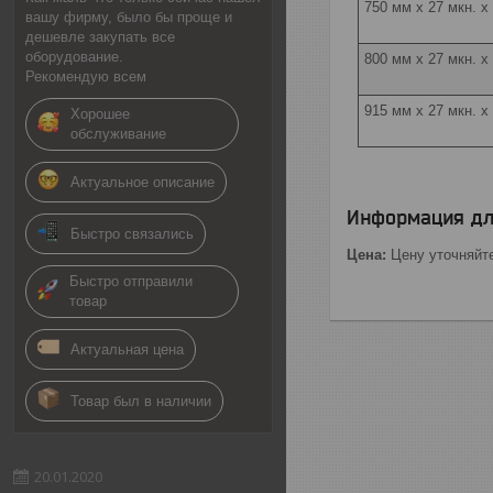
750 мм х 27 мкн. х
вашу фирму, было бы проще и
дешевле закупать все
оборудование.
800 мм х 27 мкн. х
Рекомендую всем
915 мм х 27 мкн. x
Хорошее
обслуживание
Актуальное описание
Информация дл
Быстро связались
Цена:
Цену уточняйт
Быстро отправили
товар
Актуальная цена
Товар был в наличии
20.01.2020