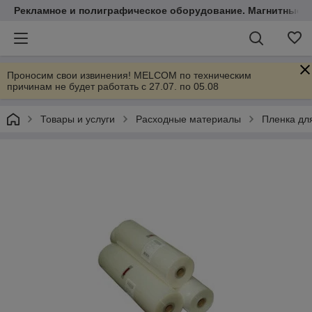
Рекламное и полиграфическое оборудование. Магнитные 
Проносим свои извинения! MELCOM по техническим
причинам не будет работать с 27.07. по 05.08
Товары и услуги
Расходные материалы
Пленка дл