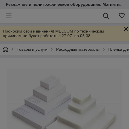
Рекламное и полиграфическое оборудование. Магнитные 
Проносим свои извинения! MELCOM по техническим
причинам не будет работать с 27.07. по 05.08
Товары и услуги
Расходные материалы
Пленка дл