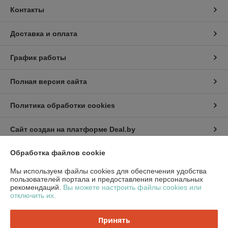
Контакты
Доставка и оплата
График работы
Полная версия сайта
Политика обработки cookies
Сайт создан на платформе Deal.by
Обработка файлов cookie
Информация для покупателя
Мы используем файлы cookies для обеспечения удобства
Юридическое лицо:
ООО «ПринтТоргБел»
пользователей портала и предоставления персональных
220014, Республика Беларусь, г. Минск, Ковалевской, д.54, корп.1, каб.
рекомендаций.
Вы можете настроить файлы cookies или
303-144
отключить их.
Регистрационный номер ЕГР: 193734220
Принять
УНП: 193734220