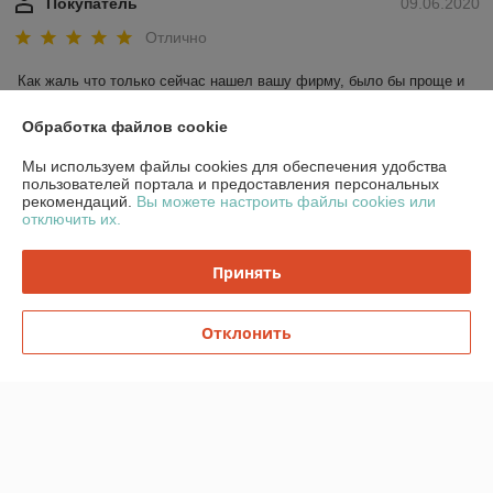
Покупатель
09.06.2020
Отлично
Как жаль что только сейчас нашел вашу фирму, было бы проще и 
дешевле закупать все оборудование. 

Рекомендую всем
Обработка файлов cookie
Мы используем файлы cookies для обеспечения удобства
Показать все отзывы
пользователей портала и предоставления персональных
рекомендаций.
Вы можете настроить файлы cookies или
отключить их.
О нас
Принять
Контакты
Отклонить
Доставка и оплата
График работы
Полная версия сайта